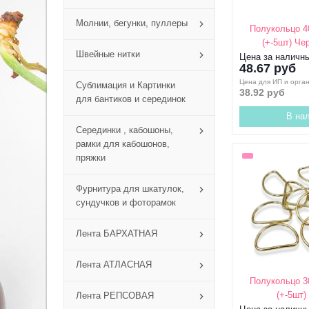
Молнии, бегунки, пуллеры
Полукольцо 4
(+-5шт) Че
Швейные нитки
Цена за наличн
48.67 руб
Цена для ИП и орга
Сублимация и Картинки
38.92 руб
для бантиков и серединок
В на
Серединки , кабошоны,
рамки для кабошонов,
пряжки
Фурнитура для шкатулок,
сундучков и фоторамок
Лента БАРХАТНАЯ
Лента АТЛАСНАЯ
Полукольцо 3
(+-5шт)
Лента РЕПСОВАЯ