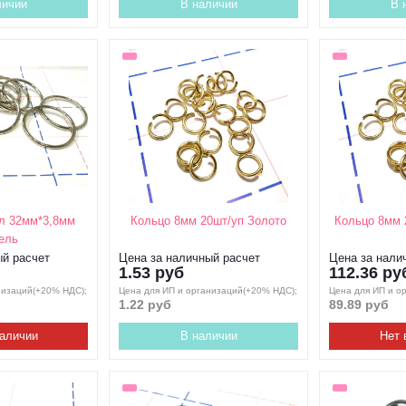
личии
В наличии
В 
л 32мм*3,8мм
Кольцо 8мм 20шт/уп Золото
Кольцо 8мм 
ель
ый расчет
Цена за наличный расчет
Цена за нали
1.53 руб
112.36 ру
низаций(+20% НДС);
Цена для ИП и организаций(+20% НДС);
Цена для ИП и о
1.22 руб
89.89 руб
наличии
В наличии
Нет 