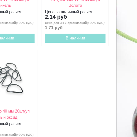
икель
Золото
чный расчет
Цена за наличный расчет
2.14 руб
рганизаций(+20% НДС);
Цена для ИП и организаций(+20% НДС);
1.71 руб
наличии
В наличии
о 40 мм 20шт/уп
ый оксид
чный расчет
рганизаций(+20% НДС);