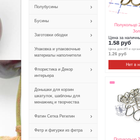
Полубусины
Бусины
Полукольцо 
Зол
Заготовки ободки
Цена за наличн
1.58 руб
Упаковка и упаковочные
Цена для ИП и орга
1.26 руб
материалы наполнители
Нет в 
Флористика и Декор
интерьера
Донышки для корзин
шкатулок, шаблоны для
менажниц и творчества
Фатин Сетка Регилин
Фетр и фигурки из фетра
Полукольцо 2