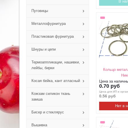
В на
Пуговицы
Металлофурнитура
Пластиковая фурнитура
Шнуры и цепи
Термоаппликации, нашивки,
лейбы, бирки
Кольцо метал
Ник
Косая бейка, кант атласный
Цена за наличн
0.70 руб
Цена для ИП и орга
Кожзам силикон ткань
0.56 руб
замша
Нет в 
Бисер и стеклярус
Вышивка