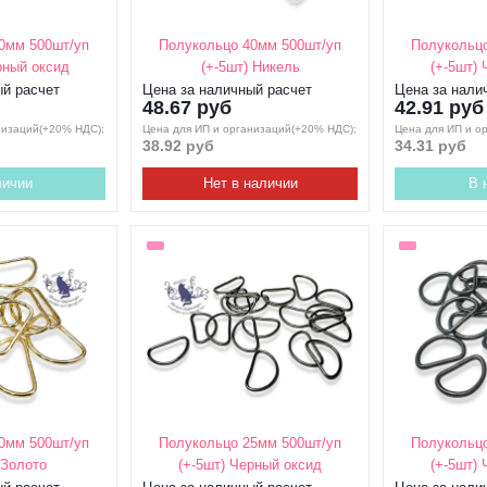
0мм 500шт/уп
Полукольцо 40мм 500шт/уп
Полукольцо
рный оксид
(+-5шт) Никель
(+-5шт)
ый расчет
Цена за наличный расчет
Цена за нали
48.67 руб
42.91 руб
низаций(+20% НДС);
Цена для ИП и организаций(+20% НДС);
Цена для ИП и о
38.92 руб
34.31 руб
личии
Нет в наличии
В 
0мм 500шт/уп
Полукольцо 25мм 500шт/уп
Полукольцо
 Золото
(+-5шт) Черный оксид
(+-5шт)