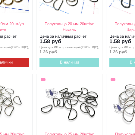
20мм 20шт/уп
Полукольцо 20 мм 20шт/уп
Полукольц
ото
Никель
Черн
ый расчет
Цена за наличный расчет
Цена за нали
1.58 руб
1.58 руб
низаций(+20% НДС);
Цена для ИП и организаций(+20% НДС);
Цена для ИП и о
1.26 руб
1.26 руб
наличии
В наличии
В 
5 мм 20шт/уп
Полукольцо 25 мм 20шт/уп
Полукольц