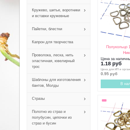
Кружево, шитье, воротники
и вставки кружевные
Пайетки, блестки
Капрон для творчества
Полукольцо 
Ник
Проволока, леска, нить
Цена за наличн
эластичная, ювелирный
1.18 руб
трос
Цена для ИП и орга
0.95 руб
Шаблоны для изготовления
В на
бантов, Молды
Стразы
Полотно из страз и
полубусин, цепочки из
страз и бусин