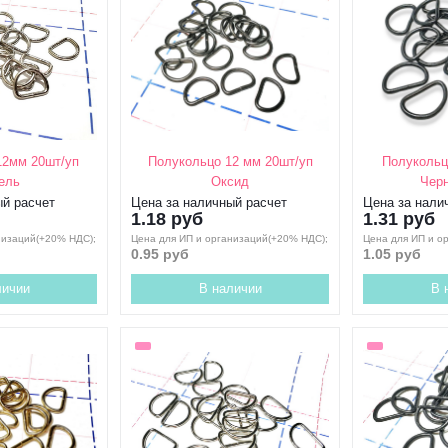
12мм 20шт/уп
Полукольцо 12 мм 20шт/уп
Полукольц
ель
Оксид
Черн
ый расчет
Цена за наличный расчет
Цена за нали
1.18 руб
1.31 руб
низаций(+20% НДС);
Цена для ИП и организаций(+20% НДС);
Цена для ИП и о
0.95 руб
1.05 руб
личии
В наличии
В 